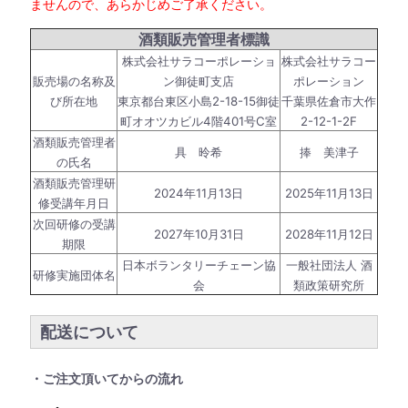
ませんので、あらかじめご了承ください。
酒類販売管理者標識
株式会社サラコーポレーショ
株式会社サラコー
販売場の名称及
ン御徒町支店
ポレーション
び所在地
東京都台東区小島2-18-15御徒
千葉県佐倉市大作
町オオツカビル4階401号C室
2-12-1-2F
酒類販売管理者
具 昤希
捧 美津子
の氏名
酒類販売管理研
2024年11月13日
2025年11月13日
修受講年月日
次回研修の受講
2027年10月31日
2028年11月12日
期限
日本ボランタリーチェーン協
一般社団法人 酒
研修実施団体名
会
類政策研究所
配送について
・ご注文頂いてからの流れ