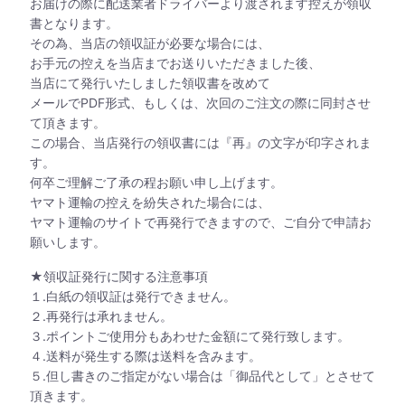
お届けの際に配送業者ドライバーより渡されます控えが領収
書となります。
その為、当店の領収証が必要な場合には、
お手元の控えを当店までお送りいただきました後、
当店にて発行いたしました領収書を改めて
メールでPDF形式、もしくは、次回のご注文の際に同封させ
て頂きます。
この場合、当店発行の領収書には『再』の文字が印字されま
す。
何卒ご理解ご了承の程お願い申し上げます。
ヤマト運輸の控えを紛失された場合には、
ヤマト運輸のサイトで再発行できますので、ご自分で申請お
願いします。
★領収証発行に関する注意事項
１.白紙の領収証は発行できません。
２.再発行は承れません。
３.ポイントご使用分もあわせた金額にて発行致します。
４.送料が発生する際は送料を含みます。
５.但し書きのご指定がない場合は「御品代として」とさせて
頂きます。