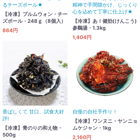
るチーズボール★
精神で手間隙かけ、じっくり
心を込めて丁寧に仕上げ★
【冷凍】プルムウォン・チー
ズボール・248ｇ（8個入）
【冷凍】あ！健効(けんこう)
参鷄湯・1.3kg
864円
1,404円
香ばしくて 甘口​、試食大好
自慢の自社手作り！
評!
【冷凍】ワンヌニ・ヤンニョ
【冷凍】青のりの和え物・
ムケジャン・1kg
500g
2,160円