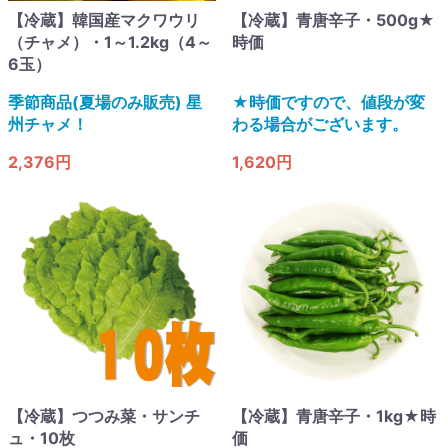
【冷蔵】韓国産マクワウリ
【冷蔵】青唐辛子・500g★
（チャメ）・1～1.2kg（4～
時価
6玉）
季節商品(夏場のみ販売) 星
★時価ですので、値段が変
州チャメ！
わる場合がございます。
2,376円
1,620円
【冷蔵】つつみ菜・サンチ
【冷蔵】青唐辛子・1kg★時
ュ・10枚
価