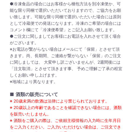
●冷凍食品の場合にはお客様から梱包方法を別冷凍便か、可
能な限り同梱で選択いただいておりますので、ご協力をお願
い致します。可能な限り同梱で選択いただいた場合には原則
として冷蔵便での発送になります。冷凍のご希望の場合には
コメント欄にて「冷凍便希望」とご記入お願い致します。
●ご注文に関しましてお客様にお電話を入れさせて頂く場合
がございます。
※お電話が繋がらない場合はメールにて「保留」とさせて頂
きます。尚、長期間、ご連絡が繋がらない「保留」のご注文
に関しましては、 大変申し訳ございませんが、2週間後には
「注文取消」とさせて頂きます事、 予めご理解ご了承の程宜
しくお願い申し上げます。
※地域により異なります。
■
酒類の販売について
※ 20歳未満の飲酒は法律により禁じられております。
※ 20歳以上の年齢であることを確認できない場合には、酒類
を販売いたしません。
※ 酒類をご購入の際は、ご依頼主様情報の入力時に生年月日
をご入力ください。ご入力いただけない場合は、ご注文でき