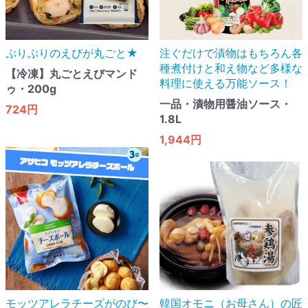
ぷりぷりのえびが丸ごと★
注ぐだけで漬物はもちろん各
種煮付けと和え物など多様な
【冷凍】丸ごとえびマンド
料理に使える万能ソース！
ゥ・200g
一品・漬物用醤油ソース・
724円
1.8L
1,944円
モッツアレラチーズがのび〜
韓国オモニ（お母さん）の匠