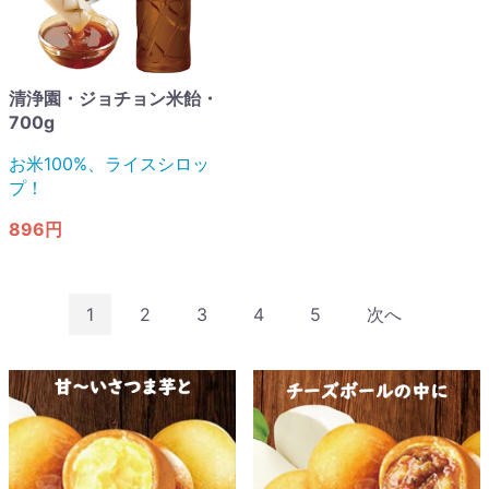
清浄園・ジョチョン米飴・
700g
お米100%、ライスシロッ
プ！
896円
1
2
3
4
5
次へ