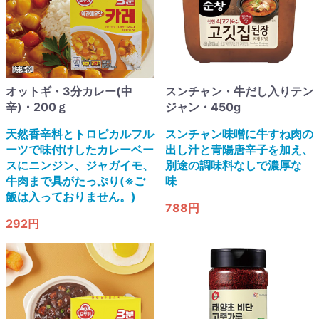
オットギ・3分カレー(中
スンチャン・牛だし入りテン
辛)・200ｇ
ジャン・450g
天然香辛料とトロピカルフル
スンチャン味噌に牛すね肉の
ーツで味付けしたカレーベー
出し汁と青陽唐辛子を加え、
スにニンジン、ジャガイモ、
別途の調味料なしで濃厚な
牛肉まで具がたっぷり(※ご
味
飯は入っておりません。)
788円
292円