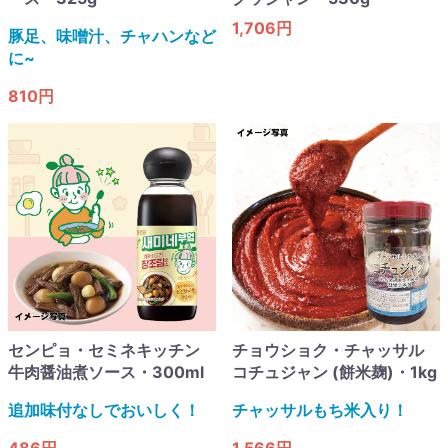
1,706円
豚足、味噌汁、チャハンなど
に~​
810円
センピョ・セミネキッチン
チョウショク・チャッサル
牛肉醤油煮ソース・300ml
コチュジャン (餅米麹)・1kg
追加味付なしでおいしく！​
チャッサルもち米入り！