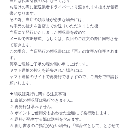
当店は代金引換のみになっており、
お届けの際に配送業者ドライバーより渡されます控えが領収
書となります。
その為、当店の領収証が必要な場合には、
お手元の控えを当店までお送りいただきました後、
当店にて発行いたしました領収書を改めて
メールでPDF形式、もしくは、次回のご注文の際に同封させ
て頂きます。
この場合、当店発行の領収書には『再』の文字が印字されま
す。
何卒ご理解ご了承の程お願い申し上げます。
ヤマト運輸の控えを紛失された場合には、
ヤマト運輸のサイトで再発行できますので、ご自分で申請お
願いします。
★領収証発行に関する注意事項
１.白紙の領収証は発行できません。
２.再発行は承れません。
３.ポイントご使用分もあわせた金額にて発行致します。
４.送料が発生する際は送料を含みます。
５.但し書きのご指定がない場合は「御品代として」とさせて