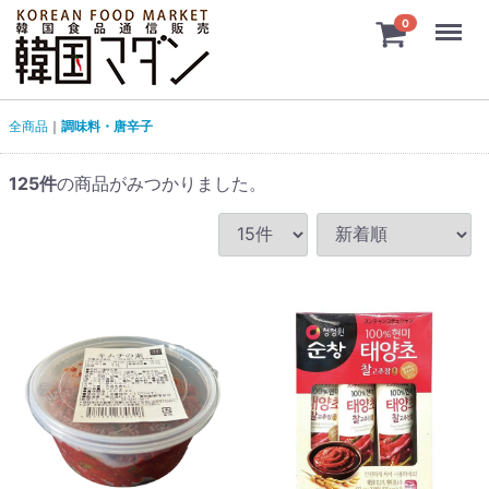
Menu
0
全商品
調味料・唐辛子
125
件
の商品がみつかりました。