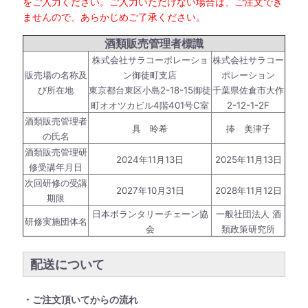
をご入力ください。ご入力いただけない場合は、ご注文でき
ませんので、あらかじめご了承ください。
酒類販売管理者標識
株式会社サラコーポレーショ
株式会社サラコー
販売場の名称及
ン御徒町支店
ポレーション
び所在地
東京都台東区小島2-18-15御徒
千葉県佐倉市大作
町オオツカビル4階401号C室
2-12-1-2F
酒類販売管理者
具 昤希
捧 美津子
の氏名
酒類販売管理研
2024年11月13日
2025年11月13日
修受講年月日
次回研修の受講
2027年10月31日
2028年11月12日
期限
日本ボランタリーチェーン協
一般社団法人 酒
研修実施団体名
会
類政策研究所
配送について
・ご注文頂いてからの流れ