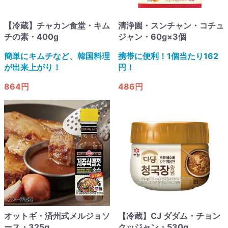
【冷蔵】チャカン食堂・キム
清浄園・スンチャン・コチュ
チの素・400g
ジャン・60g×3個
簡単にキムチなど、韓国料理
携帯に便利！1個当たり162
が出来上がり！
円！
864円
486円
オットギ・済州式メルジョソ
【冷蔵】CJ ダダム・チョン
ース・325g
クッジャン・530g