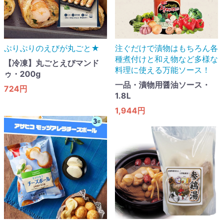
ぷりぷりのえびが丸ごと★
注ぐだけで漬物はもちろん各
種煮付けと和え物など多様な
【冷凍】丸ごとえびマンド
料理に使える万能ソース！
ゥ・200g
一品・漬物用醤油ソース・
724円
1.8L
1,944円