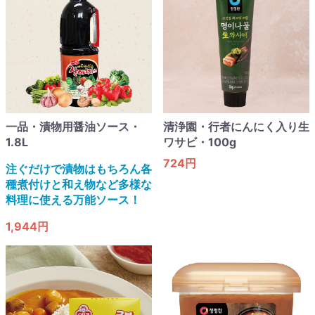
一品・漬物用醤油ソース・
清浄園・行者にんにく入り生
1.8L
ワサビ・100g
724円
注ぐだけで漬物はもちろん各
種煮付けと和え物など多様な
料理に使える万能ソース！
1,944円