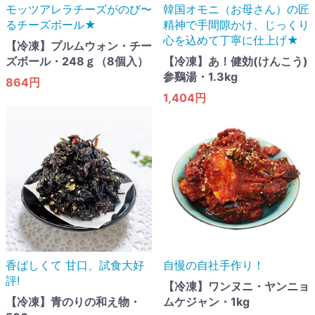
モッツアレラチーズがのび〜
韓国オモニ（お母さん）の匠
るチーズボール★
精神で手間隙かけ、じっくり
心を込めて丁寧に仕上げ★
【冷凍】プルムウォン・チー
ズボール・248ｇ（8個入）
【冷凍】あ！健効(けんこう)
参鷄湯・1.3kg
864円
1,404円
香ばしくて 甘口​、試食大好
自慢の自社手作り！
評!
【冷凍】ワンヌニ・ヤンニョ
【冷凍】青のりの和え物・
ムケジャン・1kg