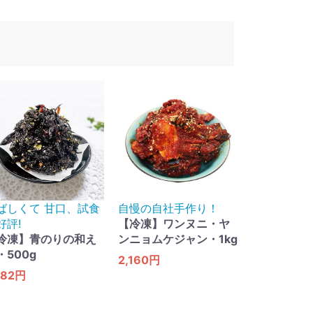
ばしくて 甘口​、試食
自慢の自社手作り！
好評!
【冷凍】ワンヌニ・ヤ
冷凍】青のりの和え
ンニョムケジャン・1kg
・500g
2,160円
782円