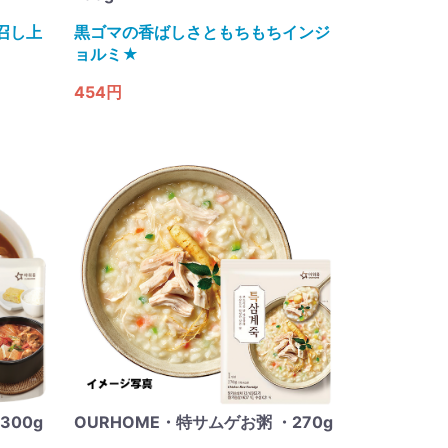
召し上
黒ゴマの香ばしさともちもちインジ
ョルミ★
454円
300g
OURHOME・特サムゲお粥 ・270g