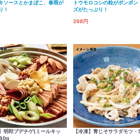
キソースとかまぼこ、春雨が
トウモロコシの粒がポンポン
り！
ズがたっぷり！
298円
】明郎ブデチゲ(ミールキッ
【冷凍】青じそサラダモツ・5
80g