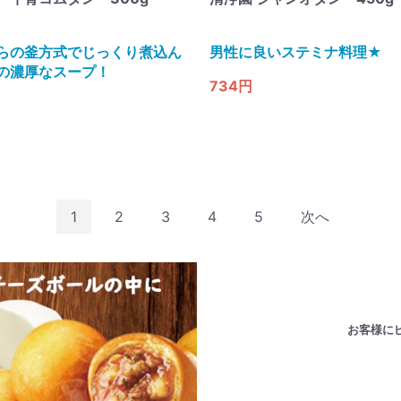
らの釜方式でじっくり煮込ん
男性に良いステミナ料理★
の濃厚なスープ！
734円
1
2
3
4
5
次へ
お客様に