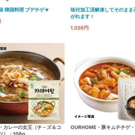
保 韓国料理 ブデチゲ★
味付加工済解凍してそのまま
がれます！
円
1,026円
・カレーの女王（チ－ズ＆コ
OURHOME・豚キムチチゲ・
ツ）・108g