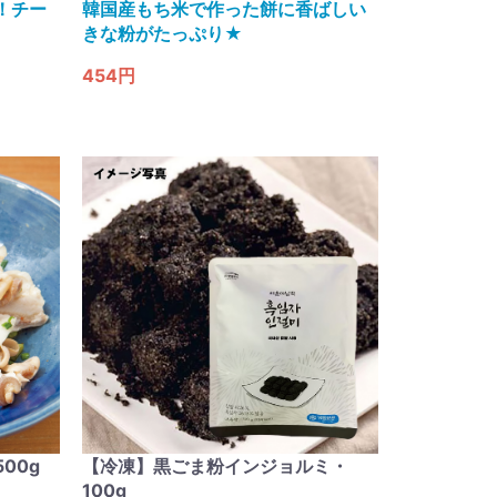
！チー
韓国産もち米で作った餅に香ばしい
きな粉がたっぷり★
454円
00g
【冷凍】黒ごま粉インジョルミ・
100g