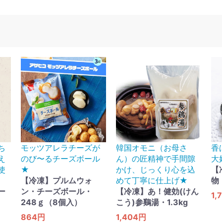
ち
モッツアレラチーズが
韓国オモニ（お母さ
香
え
のび〜るチーズボール
ん）の匠精神で手間隙
大
使
★
かけ、じっくり心を込
【
【冷凍】プルムウォ
めて丁寧に仕上げ★
物
ー
ン・チーズボール・
【冷凍】あ！健効(けん
1,
248ｇ（8個入）
こう)参鷄湯・1.3kg
864円
1,404円