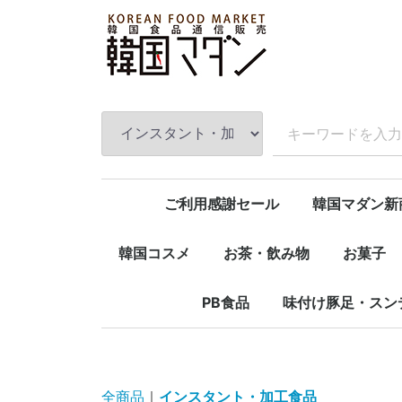
ご利用感謝セール
韓国マダン新
韓国コスメ
お茶・飲み物
お菓子
マスクシート
化粧品
石鹸＆お風呂用品
ハンドクリーム
コーヒー
お茶
蜂蜜入りお茶
飲料
デザート
スナック
PB食品
味付け豚足・スン
タレ・調味料
味付けお肉
味付け豚足
スンデ
全商品
インスタント・加工食品