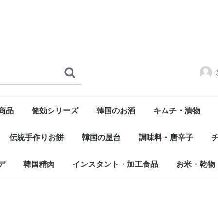
商品
健効シリーズ
韓国のお酒
キムチ・漬物
マッコリ
焼酎
ビール
ワイン
淸酒
つまみ
その他キムチ
匠のキムチ
純農園 玉キムチ
フルーツキムチ
宗家キムチ
韓国農協
大韓民
伝統手作りお餅
韓国の屋台
調味料・唐辛子
トッポキ
トック
チヂミ
ホットック
餃子
コチュジャン
デンジャン
サムジャン
その他味噌類
タレ・ソース・ダデギ
醤油 / ごま油
エキス
ダシダ・粉末
胡椒
唐辛子粉
その他
味
冷
デ
韓国精肉
インスタント・加工食品
お米・乾物
牛肉
豚肉
鶏肉
蔘鷄湯
缶詰め
タン・チゲ鍋類
その他
お米
春雨
粉類
陸乾物