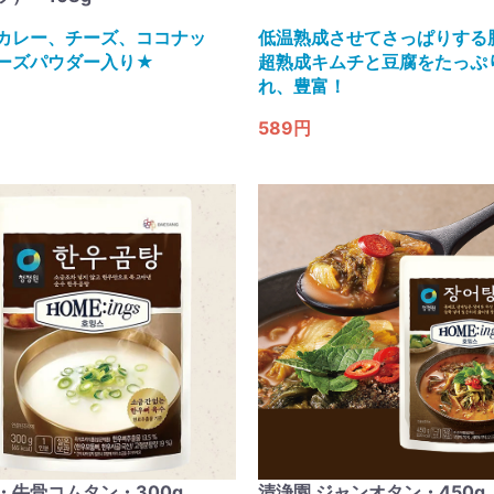
カレー、チーズ、ココナッ
低温熟成させてさっぱりする
ーズパウダー入り★
超熟成キムチと豆腐をたっぷ
れ、豊富！
589円
・牛骨コムタン・300g
清浄園 ジャンオタン・450g