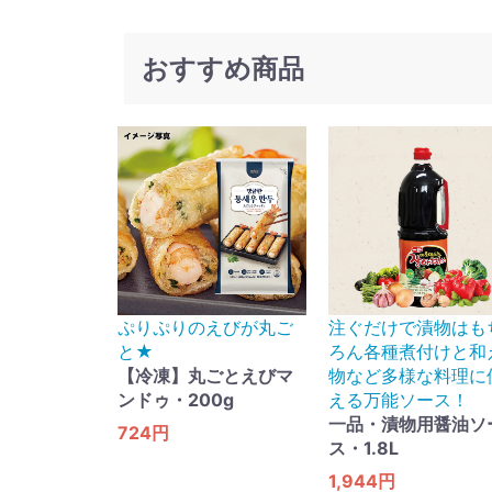
おすすめ商品
ぷりぷりのえびが丸ご
注ぐだけで漬物はも
と★
ろん各種煮付けと和
【冷凍】丸ごとえびマ
物など多様な料理に
ンドゥ・200g
える万能ソース！
一品・漬物用醤油ソ
724円
ス・1.8L
1,944円