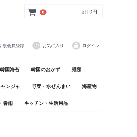
0円
0
合計
新規会員登録
お気に入り
ログイン
韓国海苔
韓国のおかず
麺類
国
弁当用
全形
その他
匠
フルーツ
その他
袋ラーメン
カップラーメン
冷麺
その他の麺類
ワンヌニ（自社PB商品）
チャンジャ
野菜・水ぜんまい
海産物
付けチャンジャ
凍チャンジャ
野菜・果物
その他
・春雨
キッチン・生活用品
鍋・食器
生活用品
その他