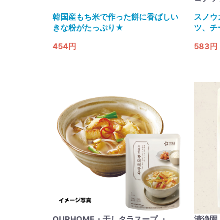
韓国産もち米で作った餅に香ばしい
スノウ
きな粉がたっぷり★
ツ、チ
454円
583円
OURHOME・干しタラスープ ・
清浄園