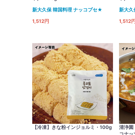
新大久保 韓国料理 ナッコプセ​★
新大久
1,512円
1,512
【冷凍】きな粉インジョルミ・100g
清浄園
コナッ