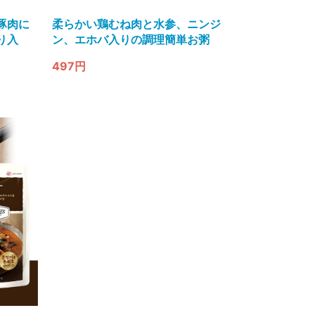
豚肉に
柔らかい鶏むね肉と水参、ニンジ
り入
ン、エホバ入りの調理簡単お粥
497円