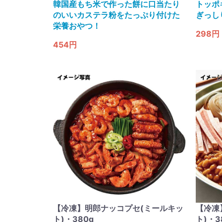
韓国産もち米で作った餅に口当たり
トッポ
のいいカステラ粉をたっぷり付けた
ぎっし
栄養おやつ！
298円
454円
【冷凍】明郎ナッコプセ(ミールキッ
【冷凍
ト)・380g
ト)・3