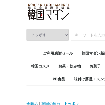
ご利用感謝セール
韓国マダン新
韓国コスメ
お茶・飲み物
お菓子
マスクシート
化粧品
石鹸＆お風呂用品
ハンドクリーム
コーヒー
お茶
蜂蜜入りお茶
飲料
デザート
スナック
PB食品
味付け豚足・スン
タレ・調味料
味付けお肉
味付け豚足
スンデ
全商品
韓国の屋台
トッポキ