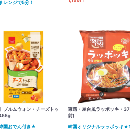
まレンジで5分！
】プルムウォン・チーズトッ
東遠・屋台風ラッポッキ・374
55g
前)
韓国おでん付き​★
韓国オリジナルラッポッキ★1