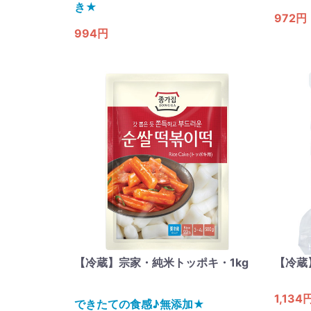
き​★
972円
994円
【冷蔵】宗家・純米トッポキ・1kg
【冷蔵
1,134
できたての食感♪無添加★