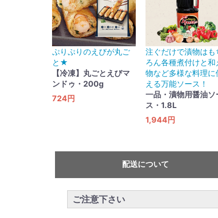
ぷりぷりのえびが丸ご
注ぐだけで漬物はも
と★
ろん各種煮付けと和
【冷凍】丸ごとえびマ
物など多様な料理に
ンドゥ・200g
える万能ソース！
一品・漬物用醤油ソ
724円
ス・1.8L
1,944円
配送について
ご注意下さい