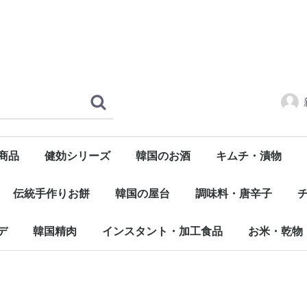
商品
健効シリーズ
韓国のお酒
キムチ・漬物
マッコリ
焼酎
ビール
ワイン
淸酒
つまみ
その他キムチ
匠のキムチ
純農園 玉キムチ
フルーツキムチ
宗家キムチ
韓国農協
大韓民
伝統手作りお餅
韓国の屋台
調味料・唐辛子
トッポキ
トック
チヂミ
ホットック
餃子
コチュジャン
デンジャン
サムジャン
その他味噌類
タレ・ソース・ダデギ
醤油 / ごま油
エキス
ダシダ・粉末
胡椒
唐辛子粉
その他
味
冷
デ
韓国精肉
インスタント・加工食品
お米・乾物
牛肉
豚肉
鶏肉
蔘鷄湯
缶詰め
タン・チゲ鍋類
その他
お米
春雨
粉類
陸乾物