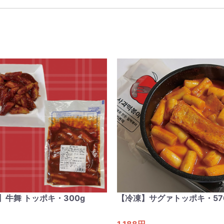
】牛舞 トッポキ・300g
【冷凍】サグァトッポキ・57
1,188円