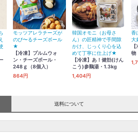
ち
モッツアレラチーズが
韓国オモニ（お母さ
香
え
のび〜るチーズボール
ん）の匠精神で手間隙
大
使
★
かけ、じっくり心を込
【
【冷凍】プルムウォ
めて丁寧に仕上げ★
物
ー
ン・チーズボール・
【冷凍】あ！健効(けん
1,
248ｇ（8個入）
こう)参鷄湯・1.3kg
864円
1,404円
送料について