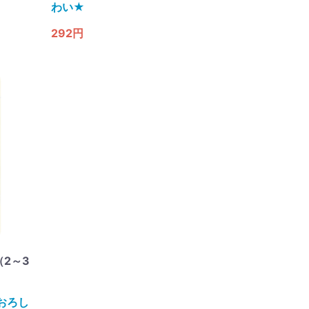
わい★
292円
（2～3
おろし