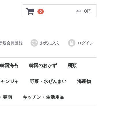
0円
0
合計
新規会員登録
お気に入り
ログイン
韓国海苔
韓国のおかず
麺類
国
弁当用
全形
その他
匠
フルーツ
その他
袋ラーメン
カップラーメン
冷麺
その他の麺類
ワンヌニ（自社PB商品）
チャンジャ
野菜・水ぜんまい
海産物
付けチャンジャ
凍チャンジャ
野菜・果物
その他
・春雨
キッチン・生活用品
鍋・食器
生活用品
その他