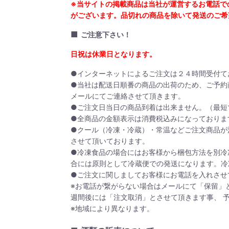
※当サイトの掲載商品は当社が運営するお電話で
がございます。品切れの商品を除いて発送のご希
■
ご注意下さい！
日祝は休業日となります。
●インターネットによるご注文は２４時間受付て
●当社は配送日順番の商品の出荷のため、ご予約
メールにてご連絡させて頂きます。
●ご注文日当日の商品到着は出来ません。（最短
●全商品の金額表示は消費税込みになっておりま
●クール（冷凍・冷蔵）・常温などご注文商品が
させて頂いております。
●冷凍食品の場合にはお客様から梱包方法を別冷
合には原則として冷蔵便での発送になります。冷
●ご注文に関しましてお客様にお電話を入れさせ
※お電話が繋がらない場合はメールにて「保留」
週間後には「注文取消」とさせて頂きます事、 
※地域により異なります。