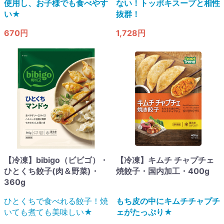
使用し、お子様でも食べやす
ない！トッポキスープと相性
い★
抜群！
670円
1,728円
【冷凍】bibigo（ビビゴ）・
【冷凍】キムチ チャプチェ
ひとくち餃子(肉＆野菜)・
焼餃子・国内加工・400g
360g
ひとくちで食べれる餃子！焼
もち皮の中にキムチチャプチ
いても煮ても美味しい★
ェがたっぷり★