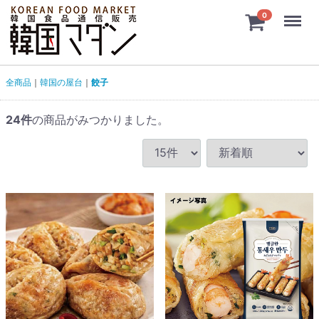
Menu
0
全商品
韓国の屋台
餃子
24
件
の商品がみつかりました。