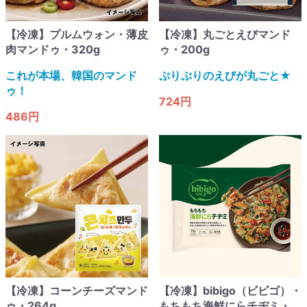
【冷凍】プルムウォン・薄皮
【冷凍】丸ごとえびマンド
肉マンドゥ・320g
ゥ・200g
これが本場、韓国のマンド
ぷりぷりのえびが丸ごと★
ゥ！
724円
486円
【冷凍】コーンチーズマンド
【冷凍】bibigo（ビビゴ）・
ゥ・264g
もちもち海鮮にらチヂミ・