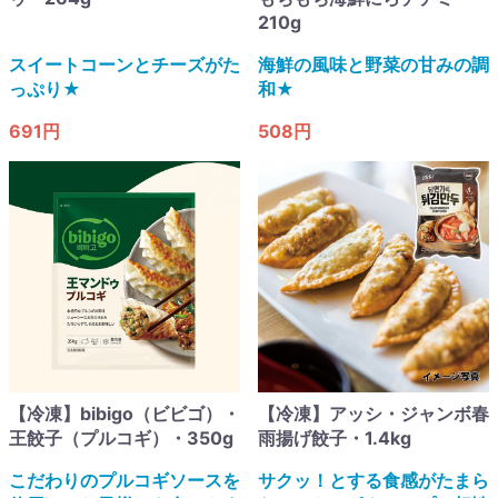
210g
スイートコーンとチーズがた
海鮮の風味と野菜の甘みの調
っぷり★
和★
691円
508円
【冷凍】bibigo（ビビゴ）・
【冷凍】アッシ・ジャンボ春
王餃子（プルコギ）・350g
雨揚げ餃子・1.4kg
こだわりのプルコギソースを
サクッ！とする食感がたまら