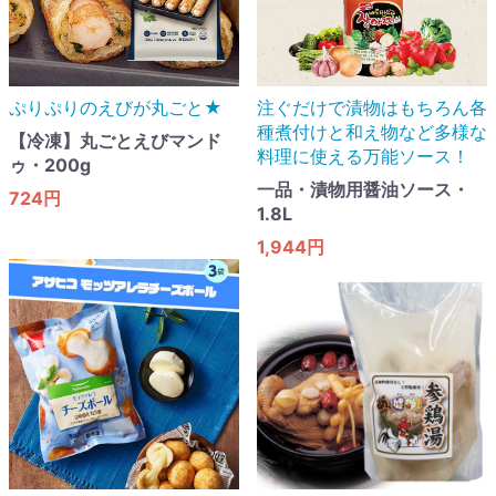
ぷりぷりのえびが丸ごと★
注ぐだけで漬物はもちろん各
種煮付けと和え物など多様な
【冷凍】丸ごとえびマンド
料理に使える万能ソース！
ゥ・200g
一品・漬物用醤油ソース・
724円
1.8L
1,944円