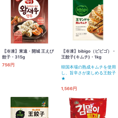
【冷凍】東遠・開城 王えび
【冷凍】bibigo（ビビゴ）・
餃子・315g
王餃子(キムチ)・1kg
756円
韓国本場の熟成キムチを使用
し、旨辛さが楽しめる王餃子
★
1,566円