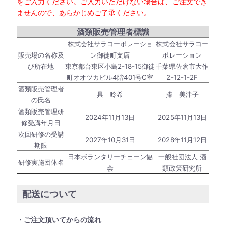
をご入力ください。ご入力いただけない場合は、ご注文でき
ませんので、あらかじめご了承ください。
酒類販売管理者標識
株式会社サラコーポレーショ
株式会社サラコー
販売場の名称及
ン御徒町支店
ポレーション
び所在地
東京都台東区小島2-18-15御徒
千葉県佐倉市大作
町オオツカビル4階401号C室
2-12-1-2F
酒類販売管理者
具 昤希
捧 美津子
の氏名
酒類販売管理研
2024年11月13日
2025年11月13日
修受講年月日
次回研修の受講
2027年10月31日
2028年11月12日
期限
日本ボランタリーチェーン協
一般社団法人 酒
研修実施団体名
会
類政策研究所
配送について
・ご注文頂いてからの流れ