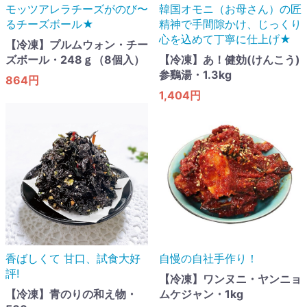
モッツアレラチーズがのび〜
韓国オモニ（お母さん）の匠
るチーズボール★
精神で手間隙かけ、じっくり
心を込めて丁寧に仕上げ★
【冷凍】プルムウォン・チー
ズボール・248ｇ（8個入）
【冷凍】あ！健効(けんこう)
参鷄湯・1.3kg
864円
1,404円
香ばしくて 甘口​、試食大好
自慢の自社手作り！
評!
【冷凍】ワンヌニ・ヤンニョ
【冷凍】青のりの和え物・
ムケジャン・1kg