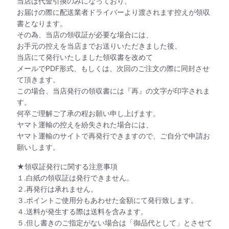
当店は代金引換のみになっており、
お届けの際に配送業者ドライバーより渡されます控えが領収
書となります。
その為、当店の領収証が必要な場合には、
お手元の控えを当店までお送りいただきました後、
当店にて発行いたしました領収書を改めて
メールでPDF形式、もしくは、次回のご注文の際に同封させ
て頂きます。
この場合、当店発行の領収書には『再』の文字が印字されま
す。
何卒ご理解ご了承の程お願い申し上げます。
ヤマト運輸の控えを紛失された場合には、
ヤマト運輸のサイトで再発行できますので、ご自分で申請お
願いします。
★領収証発行に関する注意事項
１.白紙の領収証は発行できません。
２.再発行は承れません。
３.ポイントご使用分もあわせた金額にて発行致します。
４.送料が発生する際は送料を含みます。
５.但し書きのご指定がない場合は「御品代として」とさせて