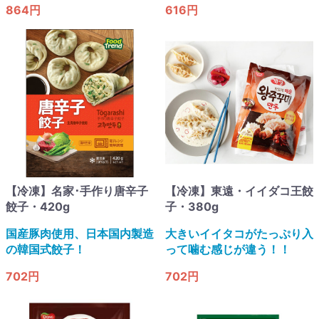
864円
616円
【冷凍】名家･手作り唐辛子
【冷凍】東遠・イイダコ王餃
餃子・420g
子・380g
国産豚肉使用、日本国内製造
大きいイイタコがたっぷり入
の韓国式餃子！
って噛む感じが違う！！
702円
702円