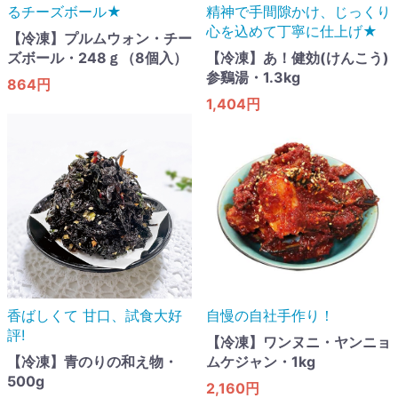
るチーズボール★
精神で手間隙かけ、じっくり
心を込めて丁寧に仕上げ★
【冷凍】プルムウォン・チー
ズボール・248ｇ（8個入）
【冷凍】あ！健効(けんこう)
参鷄湯・1.3kg
864円
1,404円
香ばしくて 甘口​、試食大好
自慢の自社手作り！
評!
【冷凍】ワンヌニ・ヤンニョ
【冷凍】青のりの和え物・
ムケジャン・1kg
500g
2,160円