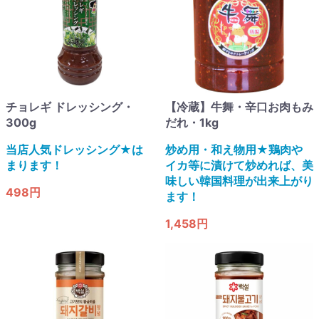
チョレギ ドレッシング・
【冷蔵】牛舞・辛口お肉もみ
300g
だれ・1kg
当店人気ドレッシング★は
炒め用・和え物用★鶏肉や
まります！
イカ等に漬けて炒めれば、美
味しい韓国料理が出来上がり
498円
ます！
1,458円