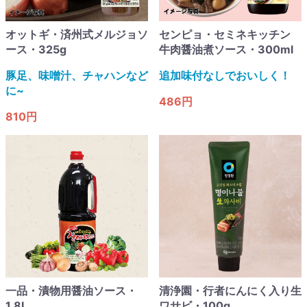
オットギ・済州式メルジョソ
センピョ・セミネキッチン
ース・325g
牛肉醤油煮ソース・300ml
豚足、味噌汁、チャハンなど
追加味付なしでおいしく！​
に~​
486円
810円
一品・漬物用醤油ソース・
清浄園・行者にんにく入り生
1.8L
ワサビ・100g