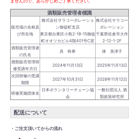
ませんので、あらかじめご了承ください。
酒類販売管理者標識
株式会社サラコーポレーショ
株式会社サラコー
販売場の名称及
ン御徒町支店
ポレーション
び所在地
東京都台東区小島2-18-15御徒
千葉県佐倉市大作
町オオツカビル4階401号C室
2-12-1-2F
酒類販売管理者
具 昤希
捧 美津子
の氏名
酒類販売管理研
2024年11月13日
2025年11月13日
修受講年月日
次回研修の受講
2027年10月31日
2028年11月12日
期限
日本ボランタリーチェーン協
一般社団法人 酒
研修実施団体名
会
類政策研究所
配送について
・ご注文頂いてからの流れ