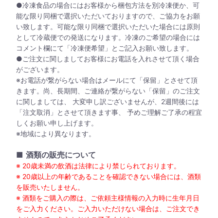
●冷凍食品の場合にはお客様から梱包方法を別冷凍便か、可
能な限り同梱で選択いただいておりますので、ご協力をお願
い致します。可能な限り同梱で選択いただいた場合には原則
として冷蔵便での発送になります。冷凍のご希望の場合には
コメント欄にて「冷凍便希望」とご記入お願い致します。
●ご注文に関しましてお客様にお電話を入れさせて頂く場合
がございます。
※お電話が繋がらない場合はメールにて「保留」とさせて頂
きます。尚、長期間、ご連絡が繋がらない「保留」のご注文
に関しましては、 大変申し訳ございませんが、2週間後には
「注文取消」とさせて頂きます事、 予めご理解ご了承の程宜
しくお願い申し上げます。
※地域により異なります。
■
酒類の販売について
※ 20歳未満の飲酒は法律により禁じられております。
※ 20歳以上の年齢であることを確認できない場合には、酒類
を販売いたしません。
※ 酒類をご購入の際は、ご依頼主様情報の入力時に生年月日
をご入力ください。ご入力いただけない場合は、ご注文でき