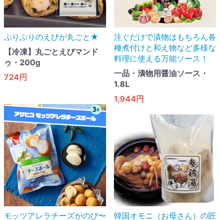
ぷりぷりのえびが丸ごと★
注ぐだけで漬物はもちろん各
種煮付けと和え物など多様な
【冷凍】丸ごとえびマンド
料理に使える万能ソース！
ゥ・200g
一品・漬物用醤油ソース・
724円
1.8L
1,944円
モッツアレラチーズがのび〜
韓国オモニ（お母さん）の匠