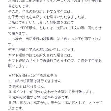
お届けの際に配送業者ドライバーより渡されます控えが領収
書となります。
その為、当店の領収証が必要な場合には、
お手元の控えを当店までお送りいただきました後、
当店にて発行いたしました領収書を改めて
メールでPDF形式、もしくは、次回のご注文の際に同封させ
て頂きます。
この場合、当店発行の領収書には『再』の文字が印字されま
す。
何卒ご理解ご了承の程お願い申し上げます。
ヤマト運輸の控えを紛失された場合には、
ヤマト運輸のサイトで再発行できますので、ご自分で申請お
願いします。
★領収証発行に関する注意事項
１.白紙の領収証は発行できません。
２.再発行は承れません。
３.ポイントご使用分もあわせた金額にて発行致します。
４.送料が発生する際は送料を含みます。
５.但し書きのご指定がない場合は「御品代として」とさせて
頂きます。